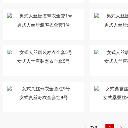
男式人丝唐装寿衣全套1号
男式人丝唐
女式人丝唐装寿衣全套5号
女式人丝唐
女式真丝寿衣全套红9号
女式桑蚕丝
223
1
2