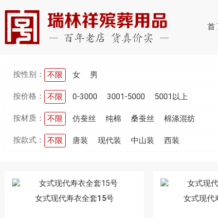
首
按性别：
不限
女
男
按价格：
不限
0-3000
3001-5000
5001以上
按材质：
不限
仿蚕丝
纯棉
桑蚕丝
棉涤混纺
按款式：
不限
唐装
现代装
中山装
西装
女式现代寿衣全套15号
女式现代