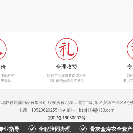
标价
合理收费
专
品明码标价
所有产品和服务保证质量
2
童叟无欺
同时也使价格公平透明
收货
京瑞林祥殡葬用品有限公司 版权所有 地址：北京市朝阳区安华里四区9号楼3
电话：13520620255 业务邮箱：bzbj114@163.com
京ICP备18050832号
专业指导
全程陪同办理
骨灰盒寿衣全套产