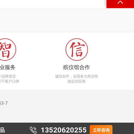
业服务
殡仪馆合作
0年品牌老店
诚信合作，全国各大殡仪馆
万千客户口碑
指定供应商
-7
13520620255
品
立即咨询