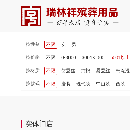
按性别：
不限
女
男
按价格：
不限
0-3000
3001-5000
5001以上
按材质：
不限
仿蚕丝
纯棉
桑蚕丝
棉涤混
按款式：
不限
唐装
现代装
中山装
西装
实体门店