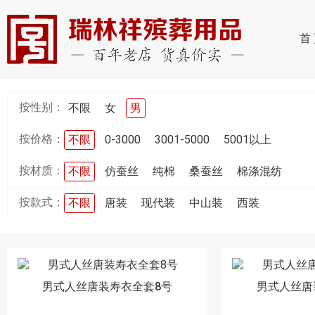
首
按性别：
不限
女
男
按价格：
不限
0-3000
3001-5000
5001以上
按材质：
不限
仿蚕丝
纯棉
桑蚕丝
棉涤混纺
按款式：
不限
唐装
现代装
中山装
西装
男式人丝唐装寿衣全套8号
男式人丝唐