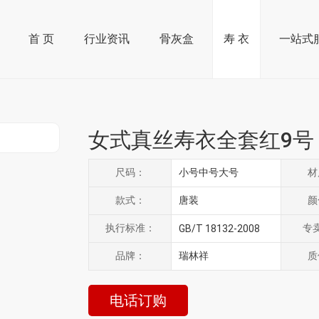
首 页
行业资讯
骨灰盒
寿 衣
一站式
女式真丝寿衣全套红9号
尺码：
小号
中号
大号
材
款式：
唐装
颜
执行标准：
专
GB/T 18132-2008
品牌：
瑞林祥
质
电话订购