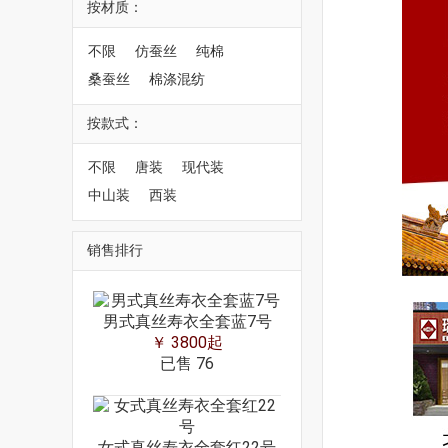
按材质：
不限
仿蚕丝
纯棉
桑蚕丝
棉涤混纺
按款式：
不限
唐装
现代装
中山装
西装
销售排行
男式真丝寿衣全套蓝7号
￥ 3800起
已售
76
女式真丝寿衣全套红22号