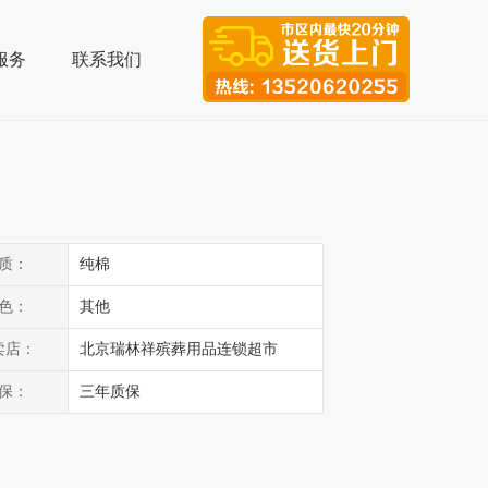
服务
联系我们
质：
纯棉
色：
其他
卖店：
北京瑞林祥殡葬用品连锁超市
保：
三年质保