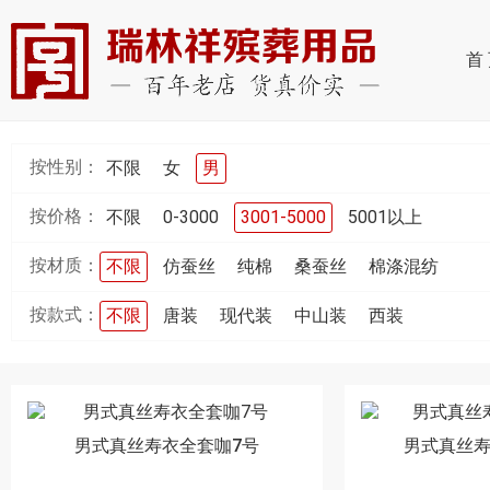
首
按性别：
不限
女
男
按价格：
不限
0-3000
3001-5000
5001以上
按材质：
不限
仿蚕丝
纯棉
桑蚕丝
棉涤混纺
按款式：
不限
唐装
现代装
中山装
西装
男式真丝寿衣全套咖7号
男式真丝寿