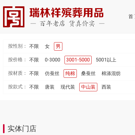
首
按性别：
不限
女
男
按价格：
不限
0-3000
3001-5000
5001以上
按材质：
不限
仿蚕丝
纯棉
桑蚕丝
棉涤混纺
按款式：
不限
唐装
现代装
中山装
西装
实体门店