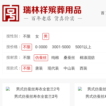
首
按性别：
不限
女
男
按价格：
不限
0-3000
3001-5000
5001以上
按材质：
不限
仿蚕丝
纯棉
桑蚕丝
棉涤混纺
按款式：
不限
唐装
现代装
中山装
西装
男式仿蚕丝寿衣全套兰2号
男式仿蚕丝