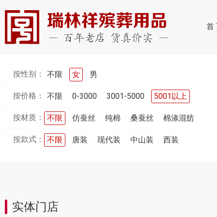
首
按性别：
不限
女
男
按价格：
不限
0-3000
3001-5000
5001以上
按材质：
不限
仿蚕丝
纯棉
桑蚕丝
棉涤混纺
按款式：
不限
唐装
现代装
中山装
西装
实体门店