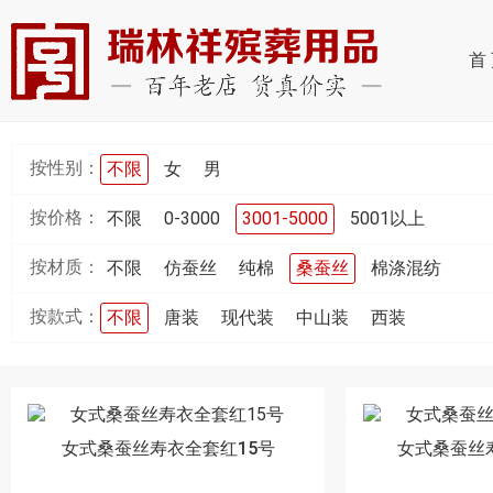
首
按性别：
不限
女
男
按价格：
不限
0-3000
3001-5000
5001以上
按材质：
不限
仿蚕丝
纯棉
桑蚕丝
棉涤混纺
按款式：
不限
唐装
现代装
中山装
西装
女式桑蚕丝寿衣全套红15号
女式桑蚕丝